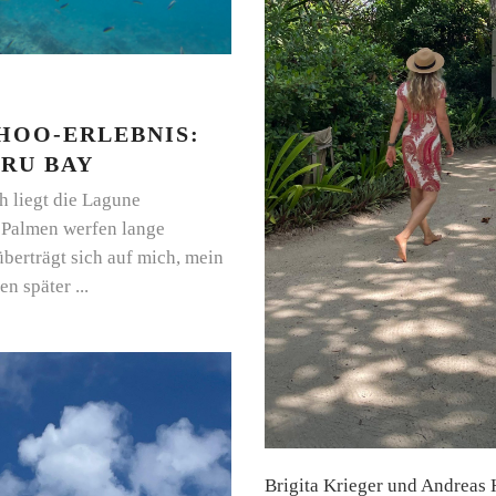
HOO-ERLEBNIS:
ARU BAY
h liegt die Lagune
. Palmen werfen lange
berträgt sich auf mich, mein
den später
Brigita Krieger und Andreas