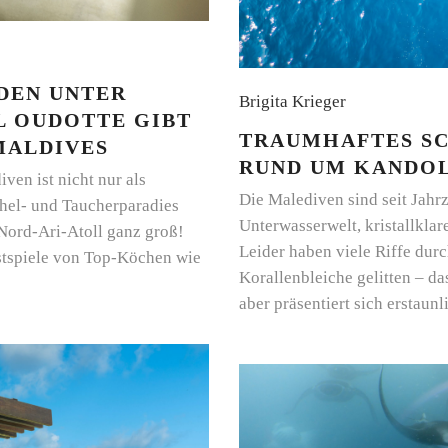
DEN UNTER
Brigita Krieger
L OUDOTTE GIBT
TRAUMHAFTES S
MALDIVES
RUND UM KANDO
en ist nicht nur als
Die Malediven sind seit Jahr
chel- und Taucherparadies
Unterwasserwelt, kristallklar
 Nord-Ari-Atoll ganz groß!
Leider haben viele Riffe dur
astspiele von Top-Köchen wie
Korallenbleiche gelitten – d
aber präsentiert sich erstaun