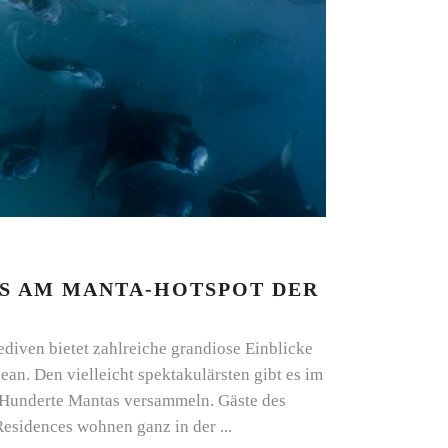
S AM MANTA-HOTSPOT DER
diven bietet zahlreiche grandiose Einblicke
an. Den vielleicht spektakulärsten gibt es im
r Hunderte Mantas versammeln. Gäste des
Residences wohnen ganz in der