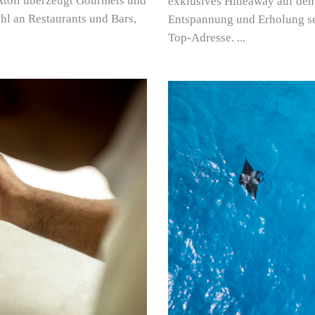
toll überzeugt Gourmets und
exklusives Hideaway auf den 
l an Restaurants und Bars,
Entspannung und Erholung se
Top-Adresse.