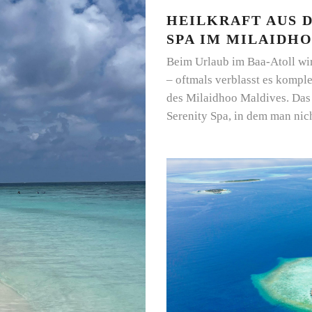
HEILKRAFT AUS 
SPA IM MILAIDH
Beim Urlaub im Baa-Atoll wir
– oftmals verblasst es kompl
des Milaidhoo Maldives. Das 
Serenity Spa, in dem man nic