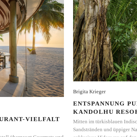
Brigita Krieger
ENTSPANNUNG PUR
KANDOLHU RESOR
RANT-VIELFALT A
Mitten im türkisblauen Indi
Sandstränden und üppiger Nat