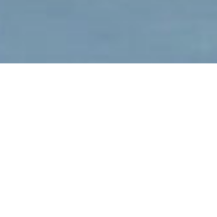
Andreas Hottenrott
IM HERBST:
TENNISSTAR
TROICKI GIBT
KURSE IM