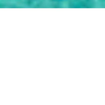
Brigita Krieger
REETHI BEACH
RESORT:
ABTAUCHEN MIT
MANTAS AUF DEN
MALEDIVEN
Ein schöneres Vier-Sterne-Resort als